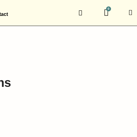
act
ns