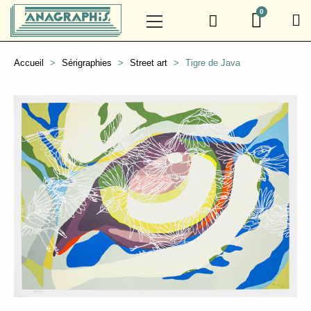
Accueil
Sérigraphies
Street art
Tigre de Java