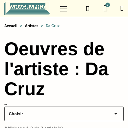
Accueil
Artistes
Da Cruz
Oeuvres de
l'artiste : Da
Cruz
--

Choisir