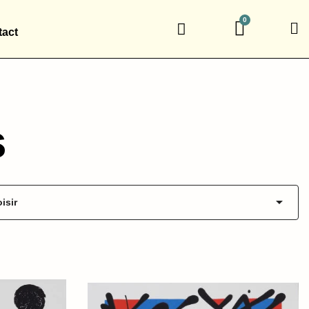
act
s

isir