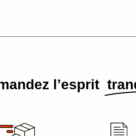
andez l’esprit​
tran