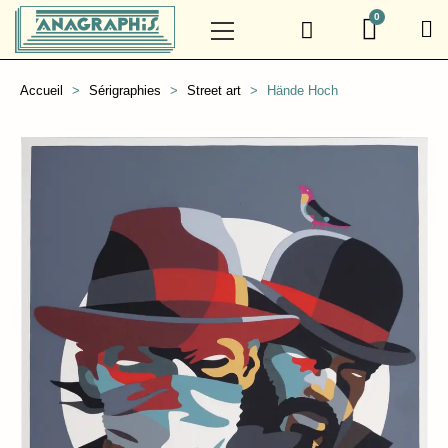
Accueil
Sérigraphies
Street art
Hände Hoch