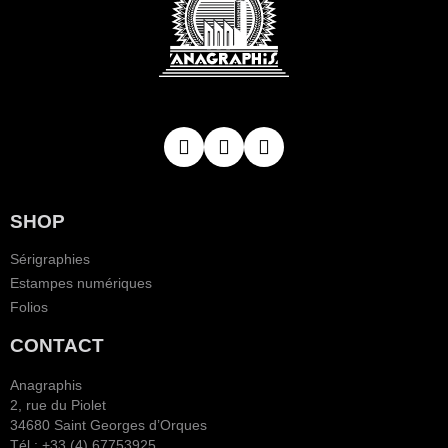
SHOP
Sérigraphies
Estampes numériques
Folios
CONTACT
Anagraphis
2, rue du Piolet
34680 Saint Georges d’Orques
Tél.: +33 (4) 67753925