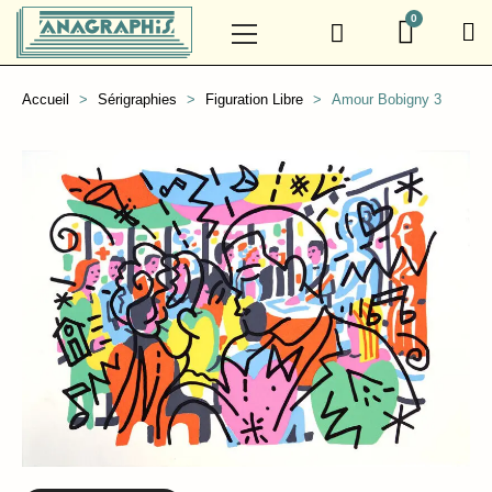
Accueil
Sérigraphies
Figuration Libre
Amour Bobigny 3