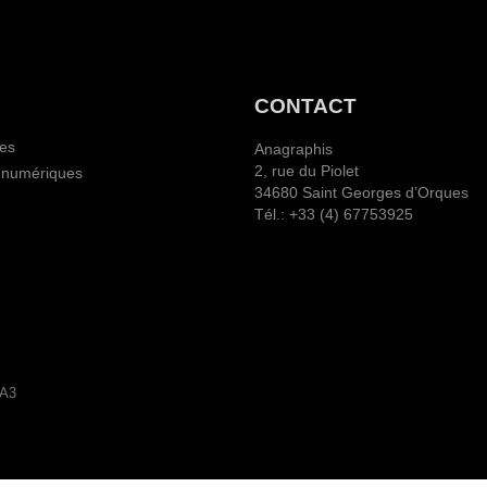
CONTACT
ies
Anagraphis
2, rue du Piolet
 numériques
34680 Saint Georges d’Orques
Tél.: +33 (4) 67753925
MA3