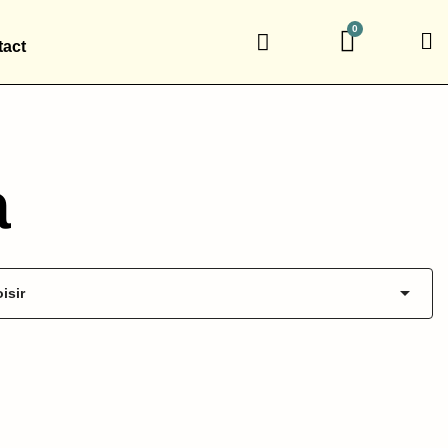
act
a

isir