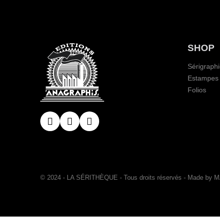
SHOP
Sérigraph
Estampes
Folios
© 2024 - LA SÉRITHÈQUE - Tous droits réservés - Made by 