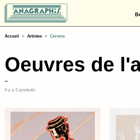
B
Accueil
Artistes
Cervera
Oeuvres de l'a
--
Il y a 2 produits.