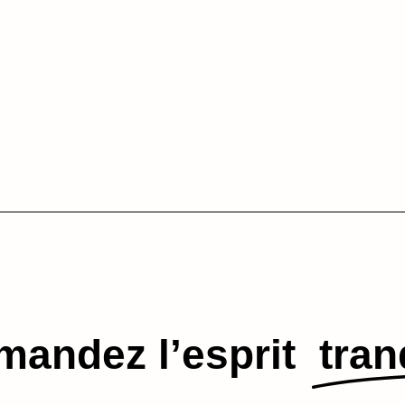
andez l’esprit​
tran