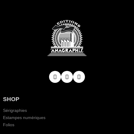
SHOP
Sérigraphies
Estampes numériques
Folios