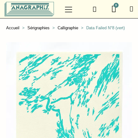
Accueil
Sérigraphies
Calligraphie
Data Failed N°8 (vert)