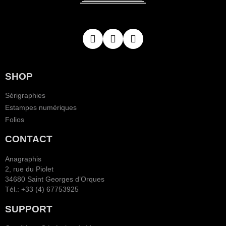
SHOP
Sérigraphies
Estampes numériques
Folios
CONTACT
Anagraphis
2, rue du Piolet
34680 Saint Georges d’Orques
Tél.: +33 (4) 67753925
SUPPORT