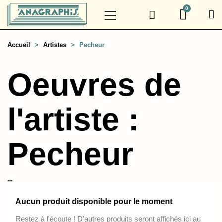
Accueil
Artistes
Pecheur
Oeuvres de
l'artiste :
Pecheur
--
Aucun produit disponible pour le moment
Restez à l'écoute ! D'autres produits seront affichés ici au