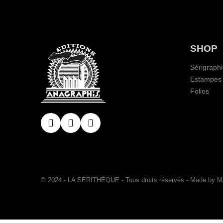
SHOP
Sérigraph
Estampes
Folios
© 2024 - LA SÉRITHÈQUE - Tous droits réservés - Made by 