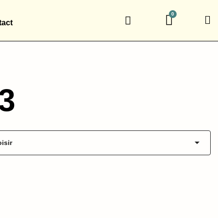
act
93

isir