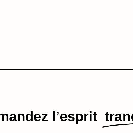
andez l’esprit​
tran