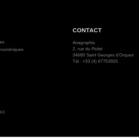
CONTACT
ies
Anagraphis
2, rue du Piolet
 numériques
34680 Saint Georges d’Orques
Tél.: +33 (4) 67753925
MA3