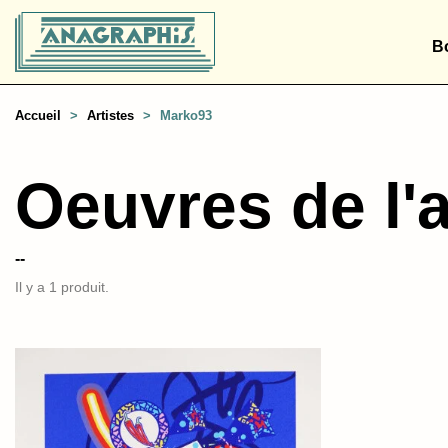
B
Accueil
Artistes
Marko93
Oeuvres de l'a
--
Il y a 1 produit.