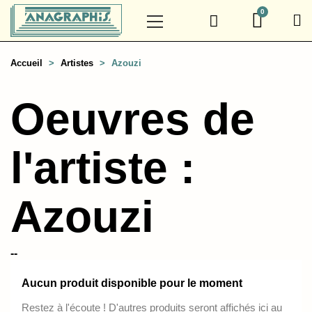
Accueil
Artistes
Azouzi
Oeuvres de
l'artiste :
Azouzi
--
Aucun produit disponible pour le moment
Restez à l'écoute ! D'autres produits seront affichés ici au